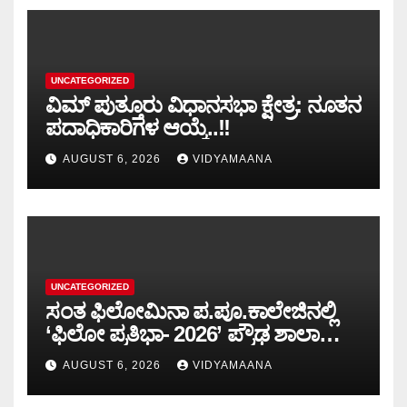
UNCATEGORIZED
ವಿಮ್ ಪುತ್ತೂರು ವಿಧಾನಸಭಾ ಕ್ಷೇತ್ರ: ನೂತನ
ಪದಾಧಿಕಾರಿಗಳ ಆಯ್ಕೆ..!!
AUGUST 6, 2026
VIDYAMAANA
UNCATEGORIZED
ಸಂತ ಫಿಲೋಮಿನಾ ಪ.ಪೂ.ಕಾಲೇಜಿನಲ್ಲಿ
‘ಫಿಲೋ ಪ್ರತಿಭಾ- 2026’ ಪ್ರೌಢ ಶಾಲಾ
ಮಟ್ಟದ ಸ್ಪರ್ಧೆ-ಪಠ್ಯೇತರ ಚಟುವಟಿಕೆಗಳು
AUGUST 6, 2026
VIDYAMAANA
ವ್ಯಕ್ತಿತ್ವ ರೂಪಿಸುತ್ತವೆ: ವಿಷ್ಣುಪ್ರಸಾದ್