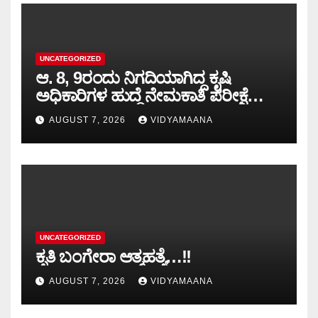
UNCATEGORIZED
ಆ. 8, 9ರಂದು ನಿಗದಿಯಾಗಿದ್ದ ಕೃಷಿ
ಅಧಿಕಾರಿಗಳ ಹುದ್ದೆ ನೇಮಕಾತಿ ಪರೀಕ್ಷೆ
ಮುಂದೂಡಿಕೆ: ಸಚಿವ ಪ್ರಿಯಾಂಕ್ ಖರ್ಗೆ..!!
AUGUST 7, 2026
VIDYAMAANA
UNCATEGORIZED
ಕೃತಿ ಬಂಗೇರಾ ಆತ್ಮಹತ್ಯೆ…!!
AUGUST 7, 2026
VIDYAMAANA