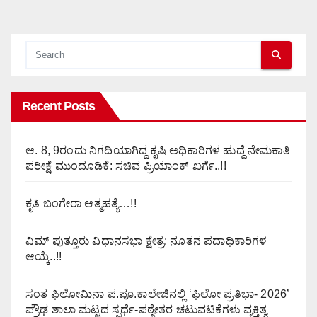
pagination
Recent Posts
ಆ. 8, 9ರಂದು ನಿಗದಿಯಾಗಿದ್ದ ಕೃಷಿ ಅಧಿಕಾರಿಗಳ ಹುದ್ದೆ ನೇಮಕಾತಿ
ಪರೀಕ್ಷೆ ಮುಂದೂಡಿಕೆ: ಸಚಿವ ಪ್ರಿಯಾಂಕ್ ಖರ್ಗೆ..!!
ಕೃತಿ ಬಂಗೇರಾ ಆತ್ಮಹತ್ಯೆ…!!
ವಿಮ್ ಪುತ್ತೂರು ವಿಧಾನಸಭಾ ಕ್ಷೇತ್ರ: ನೂತನ ಪದಾಧಿಕಾರಿಗಳ
ಆಯ್ಕೆ..!!
ಸಂತ ಫಿಲೋಮಿನಾ ಪ.ಪೂ.ಕಾಲೇಜಿನಲ್ಲಿ ‘ಫಿಲೋ ಪ್ರತಿಭಾ- 2026’
ಪ್ರೌಢ ಶಾಲಾ ಮಟ್ಟದ ಸ್ಪರ್ಧೆ-ಪಠ್ಯೇತರ ಚಟುವಟಿಕೆಗಳು ವ್ಯಕ್ತಿತ್ವ