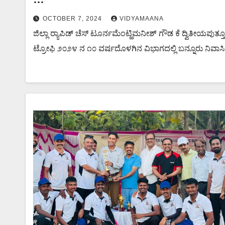
ಅಂತರ್ ಜಿಲ್ಲಾ ಚೆಸ್ ಟೂರ್ನಮೆಂಟ್: ಉಬಾರ್ ಚೆಸ್
OCTOBER 7, 2024
VIDYAMAANA
ಜಿಲ್ಲಾ ರ‍್ಯಾಪಿಡ್ ಚೆಸ್ ಟೂರ್ನಮೆಂಟ್ಹಿಮನೀಶ್ ಗೌಡ ಕೆ ದ್ವಿತೀಯಪುತ್
ಟ್ರೋಫಿ ೨೦೨೪ ನ ೧೦ ವರ್ಷದೊಳಗಿನ ವಿಭಾಗದಲ್ಲಿ ಬನ್ನೂರು ನಿವಾಸಿ