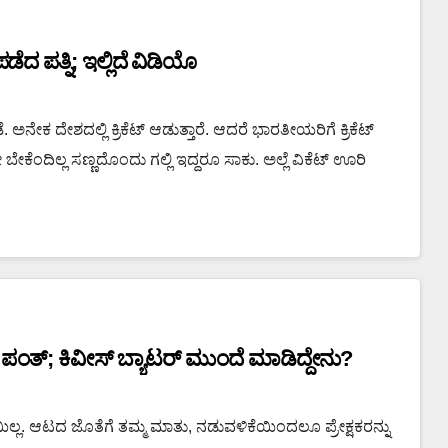
ಡೆದ ಪತ್ನಿ; ಇಲ್ಲಿದೆ ವಿಡಿಯೊ
 ಅನೇಕ ದೇಶದಲ್ಲಿ ಕ್ರಿಕೆಟ್ ಆಡುತ್ತಾರೆ. ಆದರೆ ಭಾರತೀಯರಿಗೆ ಕ್ರಿಕೆಟ್‌
ೆಂದಿಲ್ಲ ಸಣ್ಣದೊಂದು ಗಲ್ಲಿ ಇದ್ದರೂ ಸಾಕು. ಅಲ್ಲೆ ವಿಕೆಟ್‌ ಊರಿ
 ಪಂತ್; ಕಿವೀಸ್ ಬ್ಯಾಟರ್ ಮುಂದೆ ಮಾಡಿದ್ದೇನು?
ಿಲ್ಲ. ಆಟದ ಜೊತೆಗೆ ತಮ್ಮ ಮಾತು, ನಡುವಳಿಕೆಯಿಂದಲೂ ಪ್ರೇಕ್ಷಕರನ್ನು