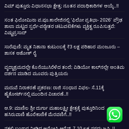
ವಿಮ್ ಪುತ್ತೂರು ವಿಧಾನಸಭಾ ಕ್ಷೇತ್ರ: ನೂತನ ಪದಾಧಿಕಾರಿಗಳ ಆಯ್ಕೆ..!!
ಸಂತ ಫಿಲೋಮಿನಾ ಪ.ಪೂ.ಕಾಲೇಜಿನಲ್ಲಿ ‘ಫಿಲೋ ಪ್ರತಿಭಾ- 2026’ ಪ್ರೌಢ
ಶಾಲಾ ಮಟ್ಟದ ಸ್ಪರ್ಧೆ-ಪಠ್ಯೇತರ ಚಟುವಟಿಕೆಗಳು ವ್ಯಕ್ತಿತ್ವ ರೂಪಿಸುತ್ತವೆ:
ವಿಷ್ಣುಪ್ರಸಾದ್
ಸಾರೆಪುಣಿ: ಮೃತ ನಿಶಾನಾ ಕುಟುಂಬಕ್ಕೆ ₹3 ಲಕ್ಷ ಪರಿಹಾರ ಮಂಜೂರು –
ಶಾಸಕ ಅಶೋಕ್ ರೈ
ವೃದ್ಧಾಶ್ರಮದಲ್ಲೇ ಕೊನೆಯುಸಿರೆಳೆದ ತಂದೆ; ವಿಡಿಯೋ ಕಾಲ್‌ನಲ್ಲೇ ಅಂತಿಮ
ದರ್ಶನ ಮಾಡಿದ ಮೂವರು ಪುತ್ರಿಯರು
ಮದುವೆ ನಿರಾಕರಣೆ ಪ್ರಕರಣ: ರಾಜಿ ಸಂಧಾನ ವಿಫಲ- ಸೆ.11ಕ್ಕೆ
ಹೈಕೋರ್ಟ್‌ನಲ್ಲಿ ಮುಂದಿನ ವಿಚಾರಣೆ..!!
ಆ.9: ಮಾಣಿಲ ಶ್ರೀ ದುರ್ಗಾ ಮಹಾಲಕ್ಷ್ಮೀ ಕ್ಷೇತ್ರಕ್ಕೆ ಪುತ್ತೂರಿನಿಂದ
ಹಸಿರುವಾಣಿ ಹೊರೆಕಾಣಿಕೆ ಮೆರವಣಿಗೆ..!!
ನಕಲಿ ಬಂಗಾರ ನೀಡಿದ್ದ ಆರೋಪಿ ಅರೆಸ್ಟ್, 7.10 ಲಕ್ಷ ನಗದು ಜಪ್ತಿ..!!