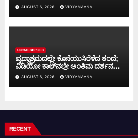
ಅಶೋಕ್ ರೈ
AUGUST 6, 2026
VIDYAMAANA
UNCATEGORIZED
ವೃದ್ಧಾಶ್ರಮದಲ್ಲೇ ಕೊನೆಯುಸಿರೆಳೆದ ತಂದೆ;
ವಿಡಿಯೋ ಕಾಲ್‌ನಲ್ಲೇ ಅಂತಿಮ ದರ್ಶನ
ಮಾಡಿದ ಮೂವರು ಪುತ್ರಿಯರು
AUGUST 6, 2026
VIDYAMAANA
RECENT