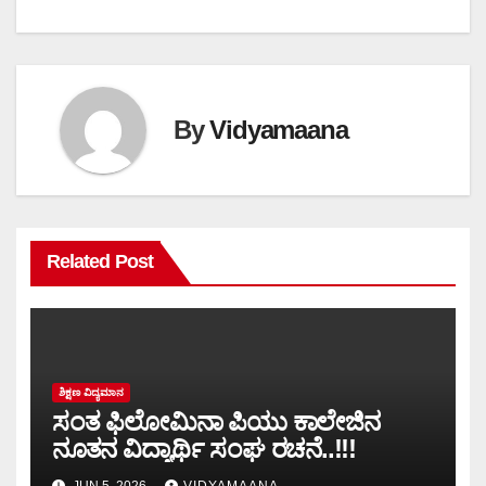
By
Vidyamaana
Related Post
ಶಿಕ್ಷಣ ವಿದ್ಯಮಾನ
ಸಂತ ಫಿಲೋಮಿನಾ ಪಿಯು ಕಾಲೇಜಿನ
ನೂತನ ವಿದ್ಯಾರ್ಥಿ ಸಂಘ ರಚನೆ..!!!