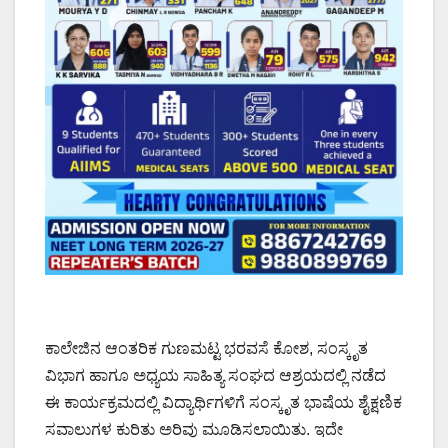
ಕಾಲೇಜಿನ ಆಂತರಿಕ ಗುಣಮಟ್ಟ ಭರವಸೆ ಕೋಶ, ಸಂಸ್ಕೃತ
ವಿಭಾಗ ಹಾಗೂ ಅಧ್ಯಯ ಸಾಹಿತ್ಯ ಸಂಘದ ಆಶ್ರಯದಲ್ಲಿ ನಡೆದ
ಈ ಕಾರ್ಯಕ್ರಮದಲ್ಲಿ ವಿದ್ಯಾರ್ಥಿಗಳಿಗೆ ಸಂಸ್ಕೃತ ಭಾಷೆಯ ಶೈಕ್ಷಣಿಕ
ಸವಾಲುಗಳ ಕುರಿತು ಅರಿವು ಮೂಡಿಸಲಾಯಿತು. ಇದೇ