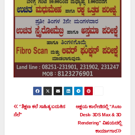
Post
‘’ಶಿಕ್ಷಣ ಕಲೆ ಸಾಹಿತ್ಯ ಬದುಕಿನ
ಅಕ್ಷಯ ಕಾಲೇಜಿನಲ್ಲಿ “Auto
ನೆಲೆ”
Desk- 3DS Max & 3D
navigation
Rendering” ವಿಷಯದಲ್ಲಿ
ಕಾರ್ಯಾಗಾರ