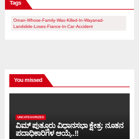
Tags
Oman-Whose-Family-Was-Killed-In-Wayanad-
Landslide-Loses-Fiance-In-Car-Accident
You missed
UNCATEGORIZED
ವಿಮ್ ಪುತ್ತೂರು ವಿಧಾನಸಭಾ ಕ್ಷೇತ್ರ: ನೂತನ
ಪದಾಧಿಕಾರಿಗಳ ಆಯ್ಕೆ..!!