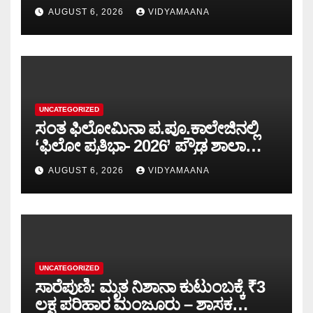
AUGUST 6, 2026
VIDYAMAANA
UNCATEGORIZED
ಸಂತ ಫಿಲೋಮಿನಾ ಪ.ಪೂ.ಕಾಲೇಜಿನಲ್ಲಿ
‘ಫಿಲೋ ಪ್ರತಿಭಾ- 2026’ ಪ್ರೌಢ ಶಾಲಾ
ಮಟ್ಟದ ಸ್ಪರ್ಧೆ-ಪಠ್ಯೇತರ ಚಟುವಟಿಕೆಗಳು
AUGUST 6, 2026
VIDYAMAANA
ವ್ಯಕ್ತಿತ್ವ ರೂಪಿಸುತ್ತವೆ: ವಿಷ್ಣುಪ್ರಸಾದ್
UNCATEGORIZED
ಸಾರೆಪುಣಿ: ಮೃತ ನಿಶಾನಾ ಕುಟುಂಬಕ್ಕೆ ₹3
ಲಕ್ಷ ಪರಿಹಾರ ಮಂಜೂರು – ಶಾಸಕ