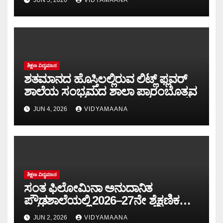
JUN 5, 2026
VIDYAMAANA
ಶಿಕ್ಷಣ ವಿದ್ಯಮಾನ
ಶತಮಾನದ ಹೊಸ್ತಿಲಲ್ಲಿರುವ ಲಿಟ್ಲ್ ಫ್ಲವರ್
ಶಾಲೆಯ ಸಂಭ್ರಮದ ಶಾಲಾ ಪ್ರಾರಂಬೊತ್ಸವ
JUN 4, 2026
VIDYAMAANA
ಶಿಕ್ಷಣ ವಿದ್ಯಮಾನ
ಸಂತ ಫಿಲೋಮಿನಾ ಅನುದಾನಿತ
ಪ್ರೌಢಶಾಲೆಯಲ್ಲಿ 2026–27ನೇ ಶೈಕ್ಷಣಿಕ
ವರ್ಷದ ಶಾಲಾ ಪ್ರಾರಂಭೋತ್ಸವ:
JUN 2, 2026
VIDYAMAANA