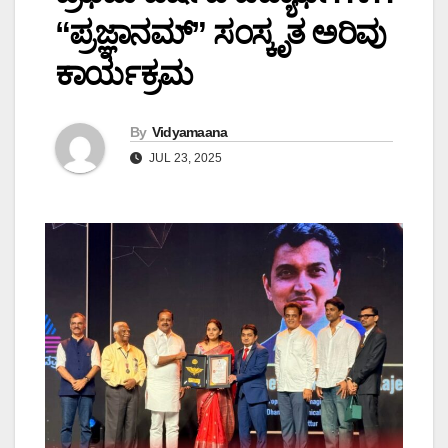
“ಪ್ರಜ್ಞಾನಮ್” ಸಂಸ್ಕೃತ ಅರಿವು
ಕಾರ್ಯಕ್ರಮ
By
Vidyamaana
JUL 23, 2025