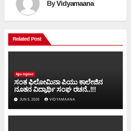
By
Vidyamaana
Related Post
ಶಿಕ್ಷಣ ವಿದ್ಯಮಾನ
ಸಂತ ಫಿಲೋಮಿನಾ ಪಿಯು ಕಾಲೇಜಿನ
ನೂತನ ವಿದ್ಯಾರ್ಥಿ ಸಂಘ ರಚನೆ..!!!
JUN 5, 2026
VIDYAMAANA