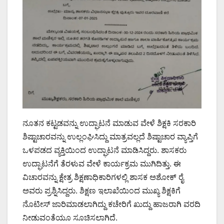
ನೂತನ ಕಟ್ಟಡವನ್ನು ಉದ್ಘಾಟನೆ ಮಾಡುವ ವೇಳೆ ಶಿಕ್ಷಕಿ ಸರಕಾರಿ
ಶಿಷ್ಟಾಚಾರವನ್ನು ಉಲ್ಲಂಘಿಸಿದ್ದು ಮಾತ್ರವಲ್ಲದೆ ಶಿಷ್ಟಾಚಾರ ವ್ಯಾಪ್ತಿಗೆ
ಒಳಪಡದ ವ್ಯಕ್ತಿಯಿಂದ ಉದ್ಘಾಟನೆ ಮಾಡಿಸಿದ್ದರು. ಶಾಸಕರು
ಉದ್ಘಾಟನೆಗೆ ತೆರಳುವ ವೇಳೆ ಕಾರ್ಯಕ್ರಮ ಮುಗಿದಿತ್ತು. ಈ
ವಿಚಾರವನ್ನು ಕ್ಷೇತ್ರ ಶಿಕ್ಷಣಾಧಿಕಾರಿಗಳಲ್ಲಿ ಶಾಸಕ ಅಶೋಕ್ ರೈ
ಅವರು ಪ್ರಶ್ನಿಸಿದ್ದರು. ಶಿಕ್ಷಣ ಇಲಾಖೆಯಿಂದ ಮುಖ್ಯ ಶಿಕ್ಷಕಿಗೆ
ನೊಟೀಸ್ ಜಾರಿ‌ಮಾಡಲಾಗಿದ್ದು ಕಚೇರಿಗೆ ಖುದ್ದು ಹಾಜರಾಗಿ ವರದಿ
ನೀಡುವಂತೆಯೂ ಸೂಚಿಸಲಾಗಿದೆ.