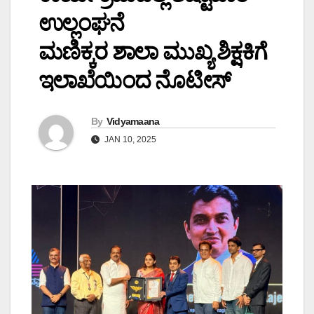
ಉಲ್ಲಂಘನೆ
ಮಣಿಕ್ಕರ ಶಾಲಾ ಮುಖ್ಯ ಶಿಕ್ಷಕಿಗೆ
ಇಲಾಖೆಯಿಂದ ನೊಟೀಸ್
By
Vidyamaana
JAN 10, 2025