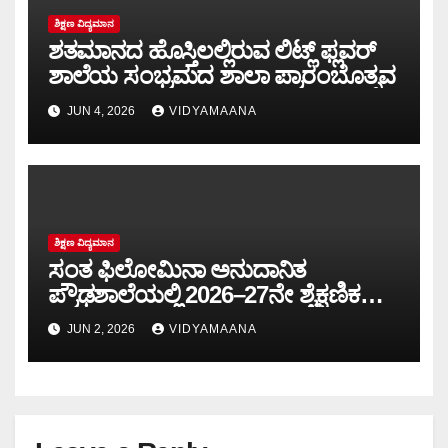
ಶಿಕ್ಷಣ ವಿದ್ಯಮಾನ
ಶತಮಾನದ ಹೊಸ್ತಿಲಲ್ಲಿರುವ ಲಿಟ್ಲ್ ಫ್ಲವರ್
ಶಾಲೆಯ ಸಂಭ್ರಮದ ಶಾಲಾ ಪ್ರಾರಂಬೊತ್ಸವ
JUN 4, 2026
VIDYAMAANA
ಶಿಕ್ಷಣ ವಿದ್ಯಮಾನ
ಸಂತ ಫಿಲೋಮಿನಾ ಅನುದಾನಿತ
ಪ್ರೌಢಶಾಲೆಯಲ್ಲಿ 2026–27ನೇ ಶೈಕ್ಷಣಿಕ
ವರ್ಷದ ಶಾಲಾ ಪ್ರಾರಂಭೋತ್ಸವ:
JUN 2, 2026
VIDYAMAANA
ಪ್ರತಿಭಾನ್ವಿತ ವಿದ್ಯಾರ್ಥಿಗಳಿಗೆ ಸನ್ಮಾನ