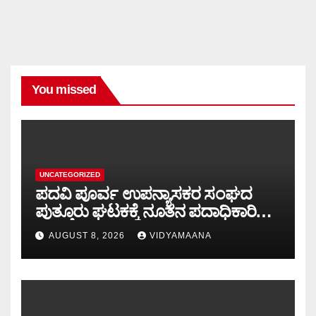
You missed
UNCATEGORIZED
ಪದವಿ ಪೂರ್ವ ಉಪನ್ಯಾಸಕರ ಸಂಘದ
ಪುತ್ತೂರು ಘಟಕಕ್ಕೆ ನೂತನ ಪದಾಧಿಕಾರಿಗಳ
ಆಯ್ಕೆ..!!
AUGUST 8, 2026
VIDYAMAANA