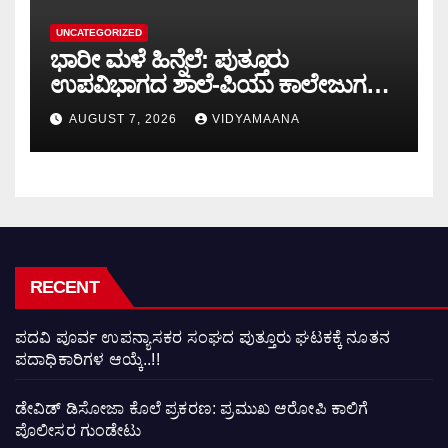
UNCATEGORIZED
ಭಾರೀ ಮಳೆ ಹಿನ್ನೆಲೆ: ಪುತ್ತೂರು
ಉಪವಿಭಾಗದ ಶಾಲೆ-ಪಿಯು ಕಾಲೇಜುಗಳಿಗೆ
ನಾಳೆ ರಜೆ..!!
AUGUST 7, 2026
VIDYAMAANA
RECENT
ಪದವಿ ಪೂರ್ವ ಉಪನ್ಯಾಸಕರ ಸಂಘದ ಪುತ್ತೂರು ಘಟಕಕ್ಕೆ ನೂತನ
ಪದಾಧಿಕಾರಿಗಳ ಆಯ್ಕೆ..!!
ಡೇವಿಡ್ ಡಿಸೋಜಾ ಕೊಲೆ ಪ್ರಕರಣ: ಪ್ರಮುಖ ಆರೋಪಿ ಕಾಲಿಗೆ
ಪೊಲೀಸರ ಗುಂಡೇಟು