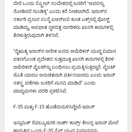
ಬೇರೆ ಒಂದು ಸ್ಕ್ರೋಲ್ ಸಂದೇಶದಲ್ಲಿ ಜನರಿಗೆ “ಅವರನ್ನು
ನೋಡಿದರೆ ಗುಂಡಿಕ್ಕಿ” ಎಂದು ಕರೆ ನೀಡಲಾಗಿದೆ. ಇರಾನ್‌ನ
ಸರ್ಕಾರಿ ಪ್ರಸಾರ ಸಂಸ್ಥೆ ಐಆರ್‌ಐಬಿ ಕೂಡ ಎಕ್ಸ್‌ನಲ್ಲಿ ಪೋಸ್ಟ್
ಮಾಡಿದ್ದು, ಅಪಘಾತ ಸ್ಥಳದತ್ತ ನಾಗರಿಕರು ಖಾಸಗಿ ಕಾರುಗಳಲ್ಲಿ
ತೆರಳುತ್ತಿರುವುದಾಗಿ ತಿಳಿಸಿದೆ.
“ನೈಋತ್ಯ ಇರಾನ್‌ನ ಅನೇಕ ಜನರು ಅಮೆರಿಕನ್ ಯುದ್ಧ ವಿಮಾನ
ಪತನಗೊಂಡ ಪ್ರದೇಶದ ಸುತ್ತಮುತ್ತ ಖಾಸಗಿ ಕಾರುಗಳಲ್ಲಿ ತೆರಳಿ
ಅಮೆರಿಕನ್ ಪೈಲಟ್‌ನ್ನು ಬಂಧಿಸಲು ಪ್ರಯತ್ನಿಸುತ್ತಿದ್ದಾರೆ. ಪೈಲಟ್‌
ಜೊತೆ ಯಾರೂ ಅನುಚಿತವಾಗಿ ವರ್ತಿಸಬಾರದು ಎಂದು ಇರಾನ್
ಸಶಸ್ತ್ರ ಪಡೆಗಳು ಜನರಿಗೆ ಮನವಿ ಮಾಡಿವೆ” ಎಂದು
ಮಾಧ್ಯಮಗಳು ವರದಿ ಪ್ರಕಟಿಸಿವೆ.
F-35 ಮತ್ತು F-15 ಹೊಡೆದುರುಳಿಸಿದ್ದೇವೆ-ಇರಾನ್
ಇಸ್ಲಾಮಿಕ್ ರೆವಲ್ಯೂಷನರಿ ಗಾರ್ಡ್ ಕಾರ್ಪ್ಸ್ ಕೇಂದ್ರ ಇರಾನ್ ಮೇಲೆ
ಹಾರುತ್ತಿದ್ದ ಒಂದು F-35 ಸ್ಟೆಲ್ತ್ ಯುದ್ಧ ವಿಮಾನವನ್ನು