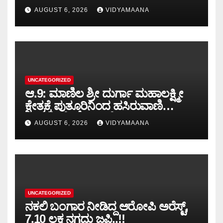
ಮುಂದಿನ ವಿಚಾರಣೆ..!!
AUGUST 6, 2026
VIDYAMAANA
UNCATEGORIZED
ಆ.9: ಮಾಣಿಲ ಶ್ರೀ ದುರ್ಗಾ ಮಹಾಲಕ್ಷ್ಮೀ
ಕ್ಷೇತ್ರಕ್ಕೆ ಪುತ್ತೂರಿನಿಂದ ಹಸಿರುವಾಣಿ
ಹೊರೆಕಾಣಿಕೆ ಮೆರವಣಿಗೆ..!!
AUGUST 6, 2026
VIDYAMAANA
UNCATEGORIZED
ನಕಲಿ ಬಂಗಾರ ನೀಡಿದ್ದ ಆರೋಪಿ ಅರೆಸ್ಟ್,
7.10 ಲಕ್ಷ ನಗದು ಜಪ್ತಿ..!!