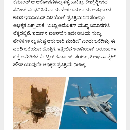
ಕಮಾಂಡ್ ಆ ಆರೋಪಗಳನ್ನು ತಳ್ಳಿ ಹಾಕಿತ್ತು. ಕೇಶ್ಮ್ ದ್ವೀಪದ
ಸಮೀಪ ಸಂಭವಿಸಿದೆ ಎಂದು ಹೇಳಲಾದ ಒಂದು ಅಪಘಾತದ
ಕುರಿತ ಇರಾನಿಯನ್ ವಿಡಿಯೋಗೆ ಪ್ರತಿಕ್ರಿಯಿಸಿದ ಸೆಂಟ್ಕಾಂ
ಅಧಿಕೃತ ಎಕ್ಸ್ ಖಾತೆ, “ಎಲ್ಲಾ ಅಮೆರಿಕನ್ ಯುದ್ಧ ವಿಮಾನಗಳು
ಲೆಕ್ಕದಲ್ಲಿವೆ. ಇರಾನ್‌ನ ಐಆರ್‌ಜಿಸಿ ಇದೇ ರೀತಿಯ ಸುಳ್ಳು
ಹೇಳಿಕೆಗಳನ್ನು ಕನಿಷ್ಠ ಆರು ಬಾರಿ ಮಾಡಿದೆ” ಎಂದು ಬರೆದಿತ್ತು. ಈ
ವರದಿ ಬರೆಯುವ ಹೊತ್ತಿಗೆ, ಇತ್ತೀಚಿನ ಇರಾನಿಯನ್ ಆರೋಪಗಳ
ಬಗ್ಗೆ ಅಮೆರಿಕದ ಸೆಂಟ್ರಲ್ ಕಮಾಂಡ್, ಪೆಂಟಗನ್ ಅಥವಾ ವೈಟ್
ಹೌಸ್ ಯಾವುದೇ ಅಧಿಕೃತ ಪ್ರತಿಕ್ರಿಯೆ ನೀಡಿಲ್ಲ