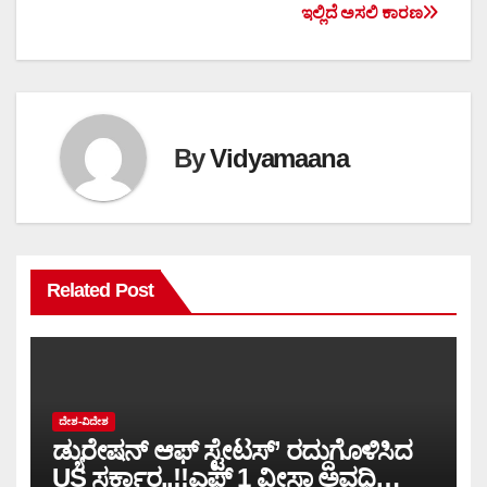
ಇಲ್ಲಿದೆ ಅಸಲಿ ಕಾರಣ
By
Vidyamaana
Related Post
ದೇಶ-ವಿದೇಶ
ಡ್ಯುರೇಷನ್ ಆಫ್ ಸ್ಟೇಟಸ್’ ರದ್ದುಗೊಳಿಸಿದ
US ಸರ್ಕಾರ..!!ಎಫ್ 1 ವೀಸಾ ಅವಧಿ