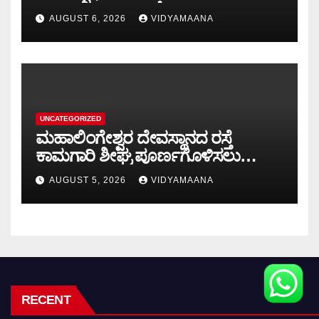
AUGUST 6, 2026
VIDYAMAANA
UNCATEGORIZED
ಮಹಾಲಿಂಗೇಶ್ವರ ದೇವಸ್ಥಾನದ ರಸ್ತೆ
ಕಾಮಗಾರಿ ಶೀಘ್ರ ಪೂರ್ಣಗೊಳಿಸಲು
ಭಕ್ತರಿಂದ ಮನವಿ
AUGUST 5, 2026
VIDYAMAANA
RECENT