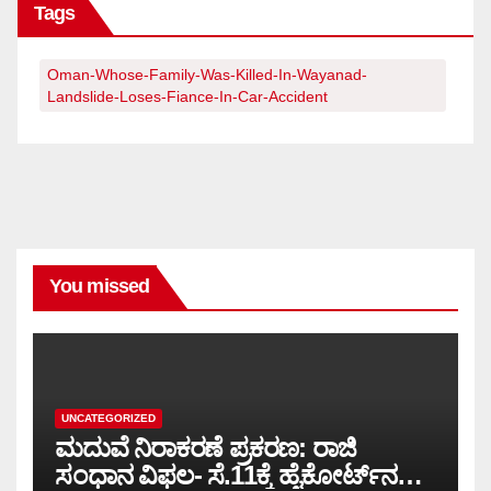
Tags
Oman-Whose-Family-Was-Killed-In-Wayanad-
Landslide-Loses-Fiance-In-Car-Accident
You missed
UNCATEGORIZED
ಮದುವೆ ನಿರಾಕರಣೆ ಪ್ರಕರಣ: ರಾಜಿ
ಸಂಧಾನ ವಿಫಲ- ಸೆ.11ಕ್ಕೆ ಹೈಕೋರ್ಟ್‌ನಲ್ಲಿ