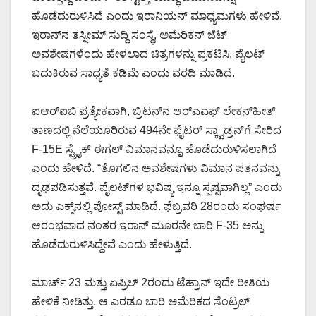
ಹೊಡೆದುರುಳಿಸಿದೆ ಎಂದು ಇರಾನಿಯನ್ ಮಾಧ್ಯಮಗಳು ಹೇಳಿವೆ.
ಇರಾನ್‌ನ ತಸ್ನೀಮ್ ಸುದ್ದಿ ಸಂಸ್ಥೆ, ಅಮೆರಿಕನ್ ಜೆಟ್
ಅವಶೇಷಗಳೆಂದು ಹೇಳಲಾದ ಚಿತ್ರಗಳನ್ನು ಪ್ರಕಟಿಸಿ, ಪೈಲಟ್
ಬದುಕಿರುವ ಸಾಧ್ಯತೆ ಕಡಿಮೆ ಎಂದು ವರದಿ ಮಾಡಿದೆ.
ಐಆರ್‌ಐಬಿ ಪ್ರತ್ಯೇಕವಾಗಿ, ಬ್ರಿಟನ್‌ನ ಆರ್‌ಎಎಫ್ ಲೇಕನ್‌ಹೀತ್
ತಾಣದಲ್ಲಿ ನೆಲೆಯೂರಿರುವ 494ನೇ ಫೈಟರ್ ಸ್ಕ್ವಾಡ್ರನ್‌ಗೆ ಸೇರಿದ
F-15E ಸ್ಟ್ರೈಕ್ ಈಗಲ್ ವಿಮಾನವನ್ನೂ ಹೊಡೆದುರುಳಿಸಲಾಗಿದೆ
ಎಂದು ಹೇಳಿದೆ. “ತೊಗಲಿನ ಅವಶೇಷಗಳು ವಿಮಾನ ಪತನವನ್ನು
ದೃಢಪಡಿಸುತ್ತವೆ. ಪೈಲಟ್‌ಗಳ ಭವಿಷ್ಯ ಇನ್ನೂ ಸ್ಪಷ್ಟವಾಗಿಲ್ಲ” ಎಂದು
ಅದು ಎಕ್ಸ್‌ನಲ್ಲಿ ಪೋಸ್ಟ್ ಮಾಡಿದೆ. ಫೆಬ್ರವರಿ 28ರಂದು ಸಂಘರ್ಷ
ಆರಂಭವಾದ ನಂತರ ಇರಾನ್ ಮೂರನೇ ಬಾರಿ F-35 ಅನ್ನು
ಹೊಡೆದುರುಳಿಸಿದ್ದೇವೆ ಎಂದು ಹೇಳುತ್ತಿದೆ.
ಮಾರ್ಚ್ 23 ಮತ್ತು ಏಪ್ರಿಲ್ 2ರಂದು ಟೆಹ್ರಾನ್ ಇದೇ ರೀತಿಯ
ಹೇಳಿಕೆ ನೀಡಿತ್ತು. ಆ ಎರಡೂ ಬಾರಿ ಅಮೆರಿಕದ ಸೆಂಟ್ರಲ್