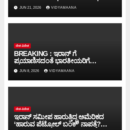
ವಿಸ್ತರಣೆಗೆ ಕಠಿಣ ನಿಯಮ..!
JUN 21, 2026
VIDYAMAANA
ದೇಶ-ವಿದೇಶ
BREAKING : ಇರಾನ್ ಗೆ
ಪ್ರಯಾಣಿಸದಂತೆ ಭಾರತೀಯರಿಗೆ
ರಾಯಭಾರ ಕಚೇರಿ ತುರ್ತು ಎಚ್ಚರಿಕೆ: ತಕ್ಷಣ
JUN 8, 2026
VIDYAMAANA
ದೇಶ ತೊರೆಯಲು ಸೂಚನೆ!
ದೇಶ-ವಿದೇಶ
ಇರಾನ್ ಸಮೀಪ ಹಾರುತ್ತಿದ್ದ ಅಮೆರಿಕದ
‘ಹಾರುವ ಪೆಟ್ರೋಲ್ ಬಂಕ್’ ನಾಪತ್ತೆ?