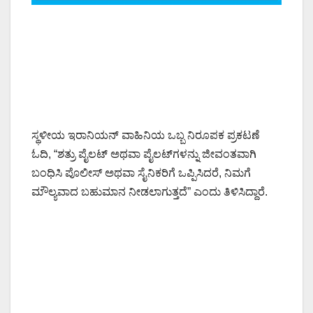
ಸ್ಥಳೀಯ ಇರಾನಿಯನ್ ವಾಹಿನಿಯ ಒಬ್ಬ ನಿರೂಪಕ ಪ್ರಕಟಣೆ
ಓದಿ, “ಶತ್ರು ಪೈಲಟ್ ಅಥವಾ ಪೈಲಟ್‌ಗಳನ್ನು ಜೀವಂತವಾಗಿ
ಬಂಧಿಸಿ ಪೊಲೀಸ್ ಅಥವಾ ಸೈನಿಕರಿಗೆ ಒಪ್ಪಿಸಿದರೆ, ನಿಮಗೆ
ಮೌಲ್ಯವಾದ ಬಹುಮಾನ ನೀಡಲಾಗುತ್ತದೆ” ಎಂದು ತಿಳಿಸಿದ್ದಾರೆ.