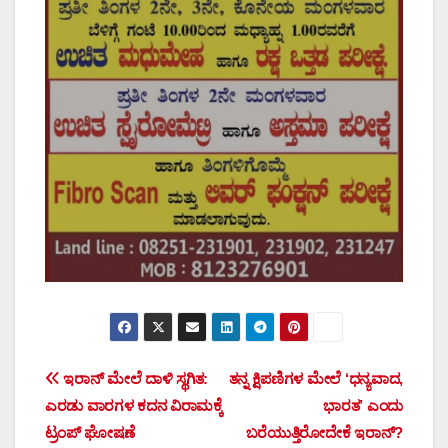
Post
ಇರಾನ್ ಮೇಲೆ ದಾಳಿ ಸ್ಥಗಿತ:
ತನ್ನ ಕ್ಷಿಪಣಿಗಳ ಮೇಲೆ ‘ಧನ್ಯವಾದ,
ಎರಡು ವಾರಗಳ ಕದನ ವಿರಾಮಕ್ಕೆ
ಭಾರತ’ ಎಂದು
navigation
ಟ್ರಂಪ್ ಘೋಷಣೆ
ಬರೆಯುತ್ತಿರೋದೇಕೆ ಇರಾನ್?