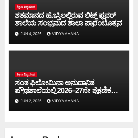
ಶಿಕ್ಷಣ ವಿದ್ಯಮಾನ
ಶತಮಾನದ ಹೊಸ್ತಿಲಲ್ಲಿರುವ ಲಿಟ್ಲ್ ಫ್ಲವರ್
ಶಾಲೆಯ ಸಂಭ್ರಮದ ಶಾಲಾ ಪ್ರಾರಂಬೊತ್ಸವ
JUN 4, 2026
VIDYAMAANA
ಶಿಕ್ಷಣ ವಿದ್ಯಮಾನ
ಸಂತ ಫಿಲೋಮಿನಾ ಅನುದಾನಿತ
ಪ್ರೌಢಶಾಲೆಯಲ್ಲಿ 2026–27ನೇ ಶೈಕ್ಷಣಿಕ
ವರ್ಷದ ಶಾಲಾ ಪ್ರಾರಂಭೋತ್ಸವ:
JUN 2, 2026
VIDYAMAANA
ಪ್ರತಿಭಾನ್ವಿತ ವಿದ್ಯಾರ್ಥಿಗಳಿಗೆ ಸನ್ಮಾನ