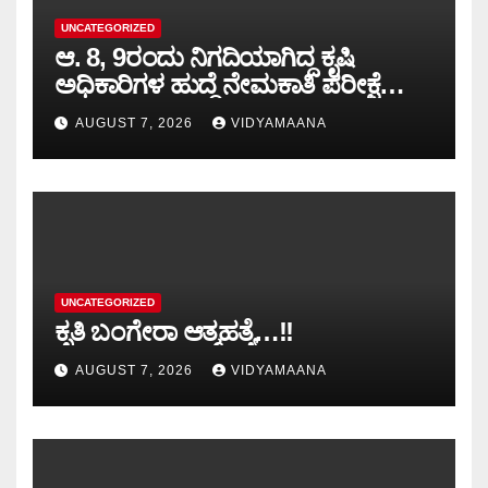
UNCATEGORIZED
ಆ. 8, 9ರಂದು ನಿಗದಿಯಾಗಿದ್ದ ಕೃಷಿ
ಅಧಿಕಾರಿಗಳ ಹುದ್ದೆ ನೇಮಕಾತಿ ಪರೀಕ್ಷೆ
ಮುಂದೂಡಿಕೆ: ಸಚಿವ ಪ್ರಿಯಾಂಕ್ ಖರ್ಗೆ..!!
AUGUST 7, 2026
VIDYAMAANA
UNCATEGORIZED
ಕೃತಿ ಬಂಗೇರಾ ಆತ್ಮಹತ್ಯೆ…!!
AUGUST 7, 2026
VIDYAMAANA