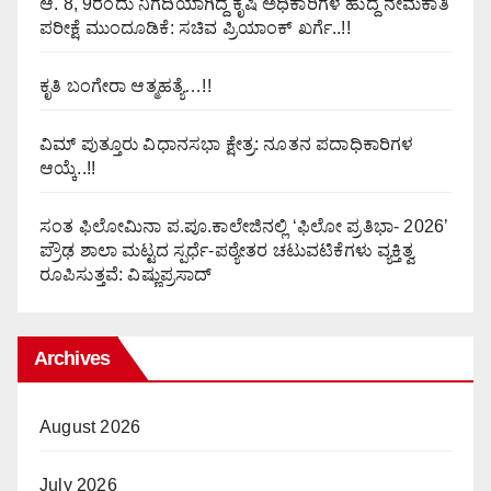
ಆ. 8, 9ರಂದು ನಿಗದಿಯಾಗಿದ್ದ ಕೃಷಿ ಅಧಿಕಾರಿಗಳ ಹುದ್ದೆ ನೇಮಕಾತಿ
ಪರೀಕ್ಷೆ ಮುಂದೂಡಿಕೆ: ಸಚಿವ ಪ್ರಿಯಾಂಕ್ ಖರ್ಗೆ..!!
ಕೃತಿ ಬಂಗೇರಾ ಆತ್ಮಹತ್ಯೆ…!!
ವಿಮ್ ಪುತ್ತೂರು ವಿಧಾನಸಭಾ ಕ್ಷೇತ್ರ: ನೂತನ ಪದಾಧಿಕಾರಿಗಳ
ಆಯ್ಕೆ..!!
ಸಂತ ಫಿಲೋಮಿನಾ ಪ.ಪೂ.ಕಾಲೇಜಿನಲ್ಲಿ ‘ಫಿಲೋ ಪ್ರತಿಭಾ- 2026’
ಪ್ರೌಢ ಶಾಲಾ ಮಟ್ಟದ ಸ್ಪರ್ಧೆ-ಪಠ್ಯೇತರ ಚಟುವಟಿಕೆಗಳು ವ್ಯಕ್ತಿತ್ವ
ರೂಪಿಸುತ್ತವೆ: ವಿಷ್ಣುಪ್ರಸಾದ್
Archives
August 2026
July 2026