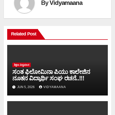
By
Vidyamaana
Related Post
ಶಿಕ್ಷಣ ವಿದ್ಯಮಾನ
ಸಂತ ಫಿಲೋಮಿನಾ ಪಿಯು ಕಾಲೇಜಿನ
ನೂತನ ವಿದ್ಯಾರ್ಥಿ ಸಂಘ ರಚನೆ..!!!
JUN 5, 2026
VIDYAMAANA