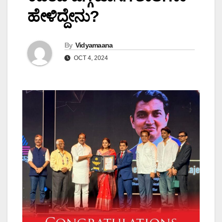
ಹೇಳಿದ್ದೇನು?
By
Vidyamaana
OCT 4, 2024