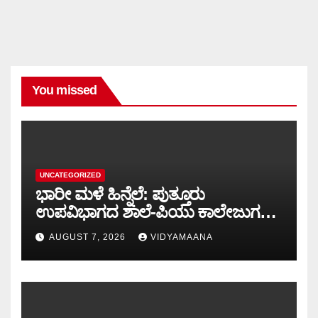
You missed
UNCATEGORIZED
ಭಾರೀ ಮಳೆ ಹಿನ್ನೆಲೆ: ಪುತ್ತೂರು
ಉಪವಿಭಾಗದ ಶಾಲೆ-ಪಿಯು ಕಾಲೇಜುಗಳಿಗೆ
ನಾಳೆ ರಜೆ..!!
AUGUST 7, 2026
VIDYAMAANA