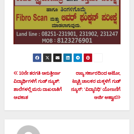
Post
10ನೇ ತರಗತಿ ಅನುತ್ತೀರ್ಣ
ರಾಜ್ಯ ಸರ್ಕಾರದಿಂದ ಆಟೋ,
ವಿದ್ಯಾರ್ಥಿಗಳಿಗೆ ಗುಡ್ ನ್ಯೂಶ್:
ಟ್ಯಾಕ್ಸಿ ಚಾಲಕರ ಮಕ್ಕಳಿಗೆ ಗುಡ್
navigation
ಶಾಲೆಗಳಲ್ಲಿ ಮರು ದಾಖಲಾತಿಗೆ
ನ್ಯೂಸ್: ‘ವಿದ್ಯಾನಿಧಿ’ ಯೋಜನೆಗೆ
ಅವಕಾಶ
ಅರ್ಜಿ ಆಹ್ವಾನ