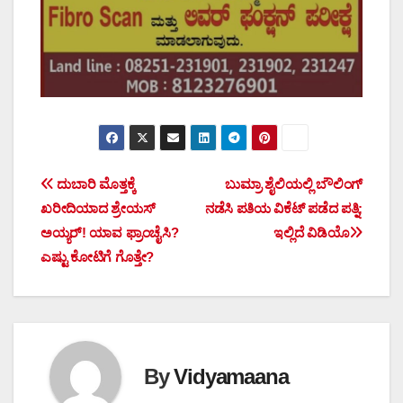
Post
ದುಬಾರಿ ಮೊತ್ತಕ್ಕೆ
ಬುಮ್ರಾ ಶೈಲಿಯಲ್ಲಿ ಬೌಲಿಂಗ್‌
ಖರೀದಿಯಾದ ಶ್ರೇಯಸ್
ನಡೆಸಿ ಪತಿಯ ವಿಕೆಟ್‌ ಪಡೆದ ಪತ್ನಿ;
navigation
ಅಯ್ಯರ್! ಯಾವ ಫ್ರಾಂಚೈಸಿ?
ಇಲ್ಲಿದೆ ವಿಡಿಯೊ
ಎಷ್ಟು ಕೋಟಿಗೆ ಗೊತ್ತೇ?
By
Vidyamaana