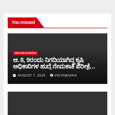
You missed
UNCATEGORIZED
ಆ. 8, 9ರಂದು ನಿಗದಿಯಾಗಿದ್ದ ಕೃಷಿ
ಅಧಿಕಾರಿಗಳ ಹುದ್ದೆ ನೇಮಕಾತಿ ಪರೀಕ್ಷೆ
ಮುಂದೂಡಿಕೆ: ಸಚಿವ ಪ್ರಿಯಾಂಕ್ ಖರ್ಗೆ..!!
AUGUST 7, 2026
VIDYAMAANA