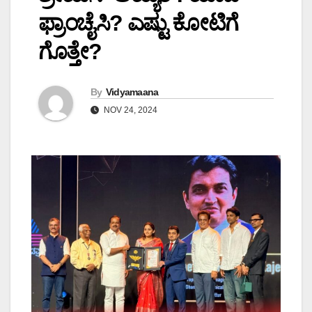
ಫ್ರಾಂಚೈಸಿ? ಎಷ್ಟು ಕೋಟಿಗೆ
ಗೊತ್ತೇ?
By
Vidyamaana
NOV 24, 2024