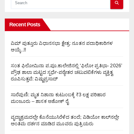
Recent Posts
ವಿಮ್ ಪುತ್ತೂರು ವಿಧಾನಸಭಾ ಕ್ಷೇತ್ರ: ನೂತನ ಪದಾಧಿಕಾರಿಗಳ
ಆಯ್ಕೆ..!!
ಸಂತ ಫಿಲೋಮಿನಾ ಪ.ಪೂ.ಕಾಲೇಜಿನಲ್ಲಿ ‘ಫಿಲೋ ಪ್ರತಿಭಾ- 2026’
ಪ್ರೌಢ ಶಾಲಾ ಮಟ್ಟದ ಸ್ಪರ್ಧೆ-ಪಠ್ಯೇತರ ಚಟುವಟಿಕೆಗಳು ವ್ಯಕ್ತಿತ್ವ
ರೂಪಿಸುತ್ತವೆ: ವಿಷ್ಣುಪ್ರಸಾದ್
ಸಾರೆಪುಣಿ: ಮೃತ ನಿಶಾನಾ ಕುಟುಂಬಕ್ಕೆ ₹3 ಲಕ್ಷ ಪರಿಹಾರ
ಮಂಜೂರು – ಶಾಸಕ ಅಶೋಕ್ ರೈ
ವೃದ್ಧಾಶ್ರಮದಲ್ಲೇ ಕೊನೆಯುಸಿರೆಳೆದ ತಂದೆ; ವಿಡಿಯೋ ಕಾಲ್‌ನಲ್ಲೇ
ಅಂತಿಮ ದರ್ಶನ ಮಾಡಿದ ಮೂವರು ಪುತ್ರಿಯರು