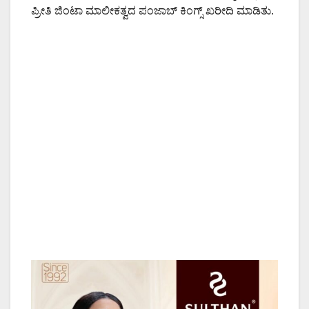
ಪ್ರೀತಿ ಜಿಂಟಾ ಮಾಲೀಕತ್ವದ ಪಂಜಾಬ್ ಕಿಂಗ್ಸ್ ಖರೀದಿ ಮಾಡಿತು.