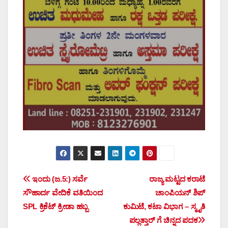
Post
ಇಂದು (ಜ.5:) ಸರ್ವೆ
ರಾಜ್ಯ ಮಟ್ಟದ ಕರಾಟೆ
ಸೌಹಾರ್ದ ವೇದಿಕೆ ವತಿಯಿಂದ
ಚಾಂಪಿಯನ್ ಶಿಪ್
navigation
SPL ಕ್ರಿಕೆಟ್ ಕ್ರೀಡಾ ಹಬ್ಬ
ಕುಮಿಟೆ, ಕಟಾ ವಿಭಾಗ – ಸ್ಮೃತಿ
ಪಲ್ಲತ್ತಾರ್ ಗೆ ಚಿನ್ನದ ಪದಕ