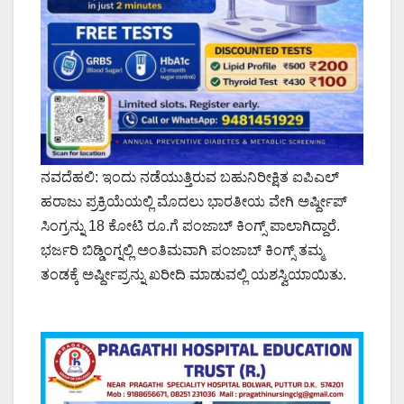
ನವದೆಹಲಿ: ಇಂದು ನಡೆಯುತ್ತಿರುವ ಬಹುನಿರೀಕ್ಷಿತ ಐಪಿಎಲ್
ಹರಾಜು ಪ್ರಕ್ರಿಯೆಯಲ್ಲಿ ಮೊದಲು ಭಾರತೀಯ ವೇಗಿ ಅರ್ಷ್ದೀಪ್
ಸಿಂಗ್ರನ್ನು 18 ಕೋಟಿ ರೂ.ಗೆ ಪಂಜಾಬ್ ಕಿಂಗ್ಸ್ ಪಾಲಾಗಿದ್ದಾರೆ.
ಭರ್ಜರಿ ಬಿಡ್ಡಿಂಗ್ನಲ್ಲಿ ಅಂತಿಮವಾಗಿ ಪಂಜಾಬ್ ಕಿಂಗ್ಸ್ ತಮ್ಮ
ತಂಡಕ್ಕೆ ಅರ್ಷ್ದೀಪ್ರನ್ನು ಖರೀದಿ ಮಾಡುವಲ್ಲಿ ಯಶಸ್ವಿಯಾಯಿತು.