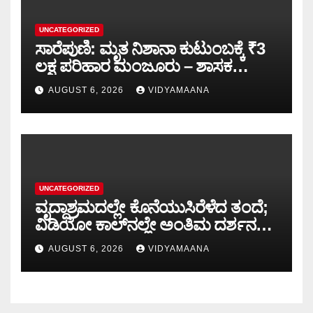
UNCATEGORIZED
ಸಾರೆಪುಣಿ: ಮೃತ ನಿಶಾನಾ ಕುಟುಂಬಕ್ಕೆ ₹3
ಲಕ್ಷ ಪರಿಹಾರ ಮಂಜೂರು – ಶಾಸಕ
ಅಶೋಕ್ ರೈ
AUGUST 6, 2026
VIDYAMAANA
UNCATEGORIZED
ವೃದ್ಧಾಶ್ರಮದಲ್ಲೇ ಕೊನೆಯುಸಿರೆಳೆದ ತಂದೆ;
ವಿಡಿಯೋ ಕಾಲ್‌ನಲ್ಲೇ ಅಂತಿಮ ದರ್ಶನ
ಮಾಡಿದ ಮೂವರು ಪುತ್ರಿಯರು
AUGUST 6, 2026
VIDYAMAANA