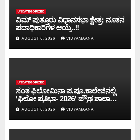
UNCATEGORIZED
ವಿಮ್ ಪುತ್ತೂರು ವಿಧಾನಸಭಾ ಕ್ಷೇತ್ರ: ನೂತನ
ಪದಾಧಿಕಾರಿಗಳ ಆಯ್ಕೆ..!!
AUGUST 6, 2026
VIDYAMAANA
UNCATEGORIZED
ಸಂತ ಫಿಲೋಮಿನಾ ಪ.ಪೂ.ಕಾಲೇಜಿನಲ್ಲಿ
‘ಫಿಲೋ ಪ್ರತಿಭಾ- 2026’ ಪ್ರೌಢ ಶಾಲಾ
ಮಟ್ಟದ ಸ್ಪರ್ಧೆ-ಪಠ್ಯೇತರ ಚಟುವಟಿಕೆಗಳು
AUGUST 6, 2026
VIDYAMAANA
ವ್ಯಕ್ತಿತ್ವ ರೂಪಿಸುತ್ತವೆ: ವಿಷ್ಣುಪ್ರಸಾದ್