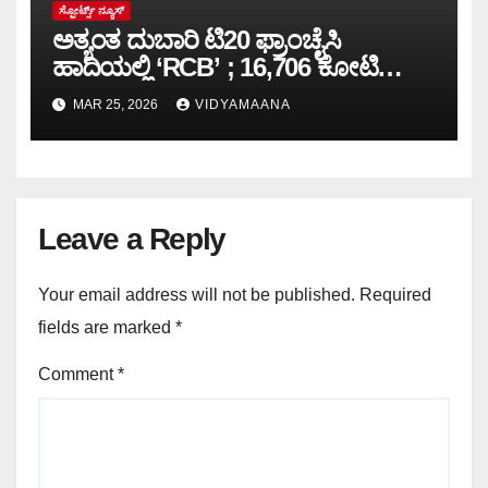
ಸ್ಪೋರ್ಟ್ಸ್ ನ್ಯೂಸ್
ಅತ್ಯಂತ ದುಬಾರಿ ಟಿ20 ಫ್ರಾಂಚೈಸಿ
ಹಾದಿಯಲ್ಲಿ ‘RCB’ ; 16,706 ಕೋಟಿ
ರೂ.ಗೆ ‘ಆದಿತ್ಯ ಬಿರ್ಲಾ’ ಪಾಲು
MAR 25, 2026
VIDYAMAANA
Leave a Reply
Your email address will not be published.
Required
fields are marked
*
Comment
*