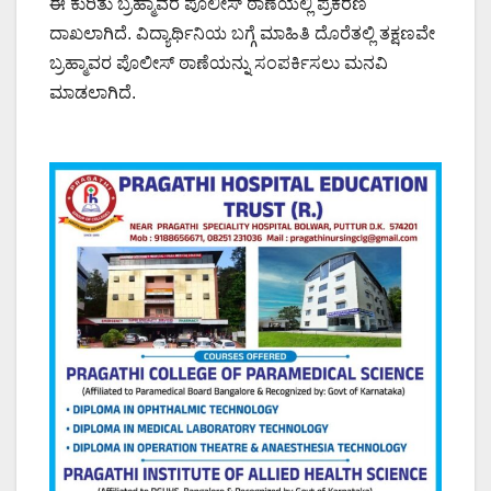
ಈ ಕುರಿತು ಬ್ರಹ್ಮಾವರ ಪೊಲೀಸ್ ಠಾಣೆಯಲ್ಲಿ ಪ್ರಕರಣ
ದಾಖಲಾಗಿದೆ. ವಿದ್ಯಾರ್ಥಿನಿಯ ಬಗ್ಗೆ ಮಾಹಿತಿ ದೊರೆತಲ್ಲಿ ತಕ್ಷಣವೇ
ಬ್ರಹ್ಮಾವರ ಪೊಲೀಸ್ ಠಾಣೆಯನ್ನು ಸಂಪರ್ಕಿಸಲು ಮನವಿ
ಮಾಡಲಾಗಿದೆ.