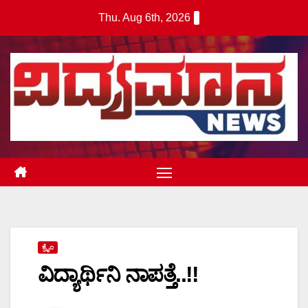
Skip
Thu. Aug 6th, 2026
to
content
ಕ್ರೈಂ
ವಿದ್ಯಾರ್ಥಿನಿ ನಾಪತ್ತೆ..!!