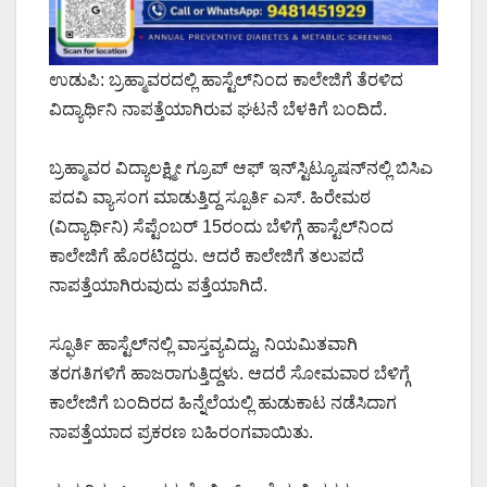
ಉಡುಪಿ: ಬ್ರಹ್ಮಾವರದಲ್ಲಿ ಹಾಸ್ಟೆಲ್‌ನಿಂದ ಕಾಲೇಜಿಗೆ ತೆರಳಿದ
ವಿದ್ಯಾರ್ಥಿನಿ ನಾಪತ್ತೆಯಾಗಿರುವ ಘಟನೆ ಬೆಳಕಿಗೆ ಬಂದಿದೆ.
ಬ್ರಹ್ಮಾವರ ವಿದ್ಯಾಲಕ್ಷ್ಮೀ ಗ್ರೂಪ್ ಆಫ್ ಇನ್‌ಸ್ಟಿಟ್ಯೂಷನ್‌ನಲ್ಲಿ ಬಿಸಿಎ
ಪದವಿ ವ್ಯಾಸಂಗ ಮಾಡುತ್ತಿದ್ದ ಸ್ಪೂರ್ತಿ ಎಸ್. ಹಿರೇಮಠ
(ವಿದ್ಯಾರ್ಥಿನಿ) ಸೆಪ್ಟೆಂಬರ್ 15ರಂದು ಬೆಳಿಗ್ಗೆ ಹಾಸ್ಟೆಲ್‌ನಿಂದ
ಕಾಲೇಜಿಗೆ ಹೊರಟಿದ್ದರು. ಆದರೆ ಕಾಲೇಜಿಗೆ ತಲುಪದೆ
ನಾಪತ್ತೆಯಾಗಿರುವುದು ಪತ್ತೆಯಾಗಿದೆ.
ಸ್ಫೂರ್ತಿ ಹಾಸ್ಟೆಲ್‌ನಲ್ಲಿ ವಾಸ್ತವ್ಯವಿದ್ದು, ನಿಯಮಿತವಾಗಿ
ತರಗತಿಗಳಿಗೆ ಹಾಜರಾಗುತ್ತಿದ್ದಳು. ಆದರೆ ಸೋಮವಾರ ಬೆಳಿಗ್ಗೆ
ಕಾಲೇಜಿಗೆ ಬಂದಿರದ ಹಿನ್ನೆಲೆಯಲ್ಲಿ ಹುಡುಕಾಟ ನಡೆಸಿದಾಗ
ನಾಪತ್ತೆಯಾದ ಪ್ರಕರಣ ಬಹಿರಂಗವಾಯಿತು.