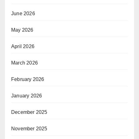
June 2026
May 2026
April 2026
March 2026
February 2026
January 2026
December 2025
November 2025