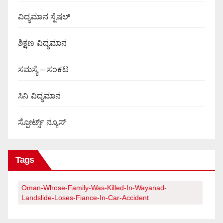
ವಿದ್ಯಮಾನ ಸ್ಪೆಷಲ್
ಶಿಕ್ಷಣ ವಿದ್ಯಮಾನ
ಸಮಸ್ಯೆ – ಸಂಕಟ
ಸಿನಿ ವಿದ್ಯಮಾನ
ಸ್ಪೋರ್ಟ್ಸ್ ನ್ಯೂಸ್
Tags
Oman-Whose-Family-Was-Killed-In-Wayanad-
Landslide-Loses-Fiance-In-Car-Accident