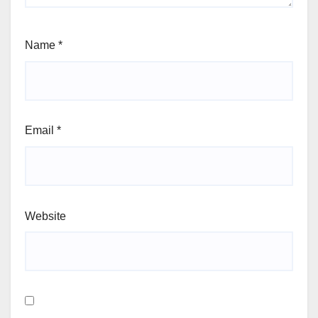
Name
*
Email
*
Website