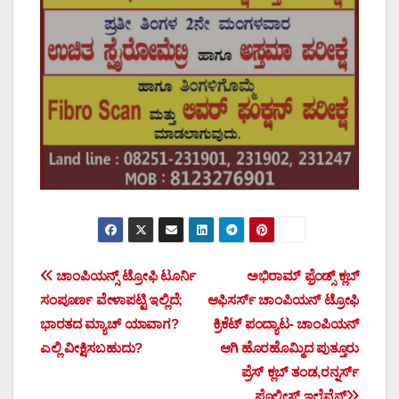
Post
ಚಾಂಪಿಯನ್ಸ್ ಟ್ರೋಫಿ ಟೂರ್ನಿ
ಅಭಿರಾಮ್ ಫ್ರೆಂಡ್ಸ್ ಕ್ಲಬ್
ಸಂಪೂರ್ಣ ವೇಳಾಪಟ್ಟಿ ಇಲ್ಲಿದೆ;
ಆಫಿಸರ್ಸ್ ಚಾಂಪಿಯನ್ ಟ್ರೋಫಿ‌
navigation
ಭಾರತದ ಮ್ಯಾಚ್ ಯಾವಾಗ?
ಕ್ರಿಕೆಟ್ ಪಂದ್ಯಾಟ- ಚಾಂಪಿಯನ್
ಎಲ್ಲಿ ವೀಕ್ಷಿಸಬಹುದು?
ಆಗಿ ಹೊರಹೊಮ್ಮಿದ ಪುತ್ತೂರು
ಪ್ರೆಸ್ ಕ್ಲಬ್ ತಂಡ,ರನ್ನರ್ಸ್
ಪೊಲೀಸ್ ಇಲೆವೆನ್