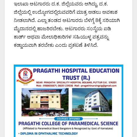
ಇಲಾಖಾ ಆಟಗಾರರು ದ.ಕ. ಜಿಲ್ಲೆಯವರು ಆಗಿದ್ದು, ದ.ಕ.
ಜಿಲ್ಲೆಯಲ್ಲಿ ಉದ್ಯೋಗದಲ್ಲಿರುವವರಿಗೆ ಮಾತ್ರ ಅಡಲು ಅವಕಾಶ
ನೀಡಲಾಗಿದೆ. ಎಲ್ಲಾ ತಂಡದ ಆಟಗಾರರು ಬೆಳಿಗ್ಗೆ 8ಕ್ಕೆ ಸರಿಯಾಗಿ
ಮೈದಾನದಲ್ಲಿ ಹಾಜರಿರಬೇಕು. ಆಟಗಾರರು ಸಂಸ್ಥೆಯ ಐಡಿ
ಕಾರ್ಡ್ ಅಥವಾ ಮೇಲಾಧಿಕಾರಿಗಳ ಸಹಿಯುಳ್ಳ ಪತ್ರವನ್ನು
ಕಡ್ಡಾಯವಾಗಿ ತರಬೇಕು ಎಂದು ಪ್ರಕಟಣೆ ತಿಳಿಸಿದೆ.