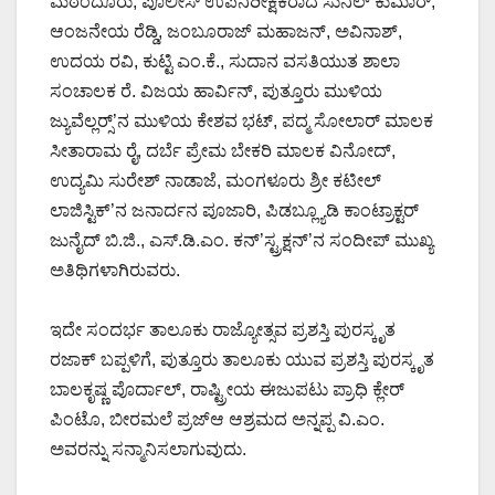
ಮಠಂದೂರು, ಪೊಲೀಸ್ ಉಪನಿರೀಕ್ಷಕರಾದ ಸುನಿಲ್ ಕುಮಾರ್,
ಆಂಜನೇಯ ರೆಡ್ಡಿ, ಜಂಬೂರಾಜ್ ಮಹಾಜನ್, ಅವಿನಾಶ್,
ಉದಯ ರವಿ, ಕುಟ್ಟಿ ಎಂ.ಕೆ., ಸುದಾನ ವಸತಿಯುತ ಶಾಲಾ
ಸಂಚಾಲಕ ರೆ. ವಿಜಯ ಹಾರ್ವಿನ್, ಪುತ್ತೂರು ಮುಳಿಯ
ಜ್ಯುವೆಲ್ಲರ್ಸ್‍’ನ ಮುಳಿಯ ಕೇಶವ ಭಟ್, ಪದ್ಮ ಸೋಲಾರ್ ಮಾಲಕ
ಸೀತಾರಾಮ ರೈ, ದರ್ಬೆ ಪ್ರೇಮ ಬೇಕರಿ ಮಾಲಕ ವಿನೋದ್,
ಉದ್ಯಮಿ ಸುರೇಶ್ ನಾಡಾಜೆ, ಮಂಗಳೂರು ಶ್ರೀ ಕಟೀಲ್
ಲಾಜಿಸ್ಟಿಕ್’ನ ಜನಾರ್ದನ ಪೂಜಾರಿ, ಪಿಡಬ್ಲ್ಯೂಡಿ ಕಾಂಟ್ರಾಕ್ಟರ್
ಜುನೈದ್ ಬಿ.ಜಿ., ಎಸ್.ಡಿ.ಎಂ. ಕನ್’ಸ್ಟ್ರಕ್ಷನ್’ನ ಸಂದೀಪ್ ಮುಖ್ಯ
ಅತಿಥಿಗಳಾಗಿರುವರು.
ಇದೇ ಸಂದರ್ಭ ತಾಲೂಕು ರಾಜ್ಯೋತ್ಸವ ಪ್ರಶಸ್ತಿ ಪುರಸ್ಕೃತ
ರಜಾಕ್ ಬಪ್ಪಳಿಗೆ, ಪುತ್ತೂರು ತಾಲೂಕು ಯುವ ಪ್ರಶಸ್ತಿ ಪುರಸ್ಕೃತ
ಬಾಲಕೃಷ್ಣ ಪೊರ್ದಾಲ್, ರಾಷ್ಟ್ರೀಯ ಈಜುಪಟು ಪ್ರಾಧಿ ಕ್ಲೇರ್
ಪಿಂಟೊ, ಬೀರಮಲೆ ಪ್ರಜ್ಆ ಆಶ್ರಮದ ಅನ್ನಪ್ಪ ವಿ.ಎಂ.
ಅವರನ್ನು ಸನ್ಮಾನಿಸಲಾಗುವುದು.