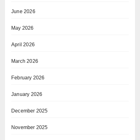
June 2026
May 2026
April 2026
March 2026
February 2026
January 2026
December 2025
November 2025