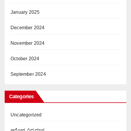
January 2025
December 2024
November 2024
October 2024
September 2024
Categories
Uncategorized
ಆರೋಗ್ಯ ವಿದ್ಯಮಾನ