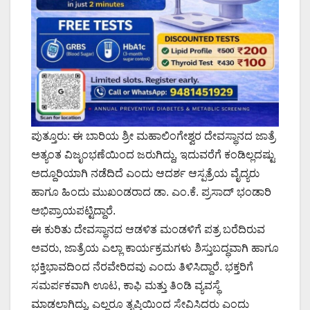
ಪುತ್ತೂರು: ಈ ಬಾರಿಯ ಶ್ರೀ ಮಹಾಲಿಂಗೇಶ್ವರ ದೇವಸ್ಥಾನದ ಜಾತ್ರೆ
ಅತ್ಯಂತ ವಿಜೃಂಭಣೆಯಿಂದ ಜರುಗಿದ್ದು, ಇದುವರೆಗೆ ಕಂಡಿಲ್ಲದಷ್ಟು
ಅದ್ದೂರಿಯಾಗಿ ನಡೆದಿದೆ ಎಂದು ಆದರ್ಶ ಆಸ್ಪತ್ರೆಯ ವೈದ್ಯರು
ಹಾಗೂ ಹಿಂದು ಮುಖಂಡರಾದ ಡಾ. ಎಂ.ಕೆ. ಪ್ರಸಾದ್ ಭಂಡಾರಿ
ಅಭಿಪ್ರಾಯಪಟ್ಟಿದ್ದಾರೆ.
ಈ ಕುರಿತು ದೇವಸ್ಥಾನದ ಆಡಳಿತ ಮಂಡಳಿಗೆ ಪತ್ರ ಬರೆದಿರುವ
ಅವರು, ಜಾತ್ರೆಯ ಎಲ್ಲಾ ಕಾರ್ಯಕ್ರಮಗಳು ಶಿಸ್ತುಬದ್ಧವಾಗಿ ಹಾಗೂ
ಭಕ್ತಿಭಾವದಿಂದ ನೆರವೇರಿದವು ಎಂದು ತಿಳಿಸಿದ್ದಾರೆ. ಭಕ್ತರಿಗೆ
ಸಮರ್ಪಕವಾಗಿ ಊಟ, ಕಾಫಿ ಮತ್ತು ತಿಂಡಿ ವ್ಯವಸ್ಥೆ
ಮಾಡಲಾಗಿದ್ದು, ಎಲ್ಲರೂ ತೃಪ್ತಿಯಿಂದ ಸೇವಿಸಿದರು ಎಂದು