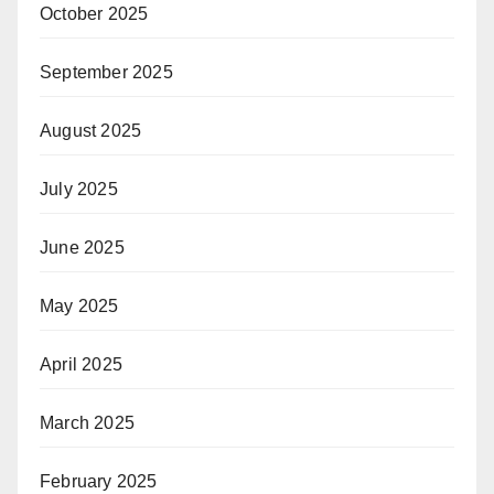
October 2025
September 2025
August 2025
July 2025
June 2025
May 2025
April 2025
March 2025
February 2025