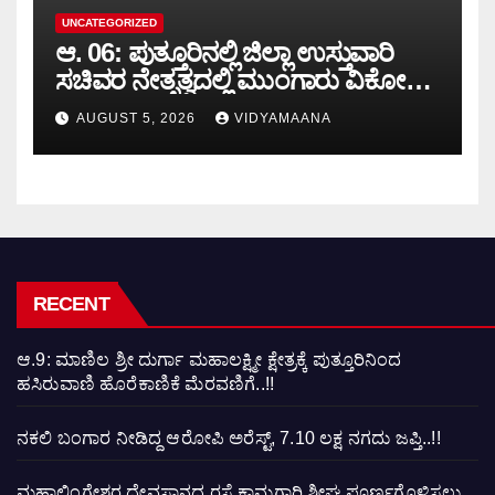
UNCATEGORIZED
ಆ. 06: ಪುತ್ತೂರಿನಲ್ಲಿ ಜಿಲ್ಲಾ ಉಸ್ತುವಾರಿ
ಸಚಿವರ ನೇತೃತ್ವದಲ್ಲಿ ಮುಂಗಾರು ವಿಕೋಪ
ಪರಿಶೀಲನಾ ಸಭೆ..!!!
AUGUST 5, 2026
VIDYAMAANA
RECENT
ಆ.9: ಮಾಣಿಲ ಶ್ರೀ ದುರ್ಗಾ ಮಹಾಲಕ್ಷ್ಮೀ ಕ್ಷೇತ್ರಕ್ಕೆ ಪುತ್ತೂರಿನಿಂದ
ಹಸಿರುವಾಣಿ ಹೊರೆಕಾಣಿಕೆ ಮೆರವಣಿಗೆ..!!
ನಕಲಿ ಬಂಗಾರ ನೀಡಿದ್ದ ಆರೋಪಿ ಅರೆಸ್ಟ್, 7.10 ಲಕ್ಷ ನಗದು ಜಪ್ತಿ..!!
ಮಹಾಲಿಂಗೇಶ್ವರ ದೇವಸ್ಥಾನದ ರಸ್ತೆ ಕಾಮಗಾರಿ ಶೀಘ್ರ ಪೂರ್ಣಗೊಳಿಸಲು