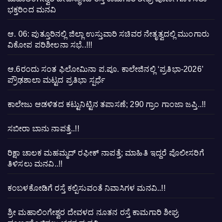
ಭಕ್ತರಿಂದ ಮನವಿ
ಆ. 06: ಪುತ್ತೂರಿನಲ್ಲಿ ಜಿಲ್ಲಾ ಉಸ್ತುವಾರಿ ಸಚಿವರ ನೇತೃತ್ವದಲ್ಲಿ ಮುಂಗಾರು
ವಿಕೋಪ ಪರಿಶೀಲನಾ ಸಭೆ..!!!
ಆ.6ರಂದು ಸಂತ ಫಿಲೋಮಿನಾ ಪ.ಪೂ. ಕಾಲೇಜಿನಲ್ಲಿ ‘ಪ್ರತಿಭಾ-2026’
ಪ್ರೌಢಶಾಲಾ ಮಟ್ಟದ ಪ್ರತಿಭಾ ಸ್ಪರ್ಧೆ
ಕಾಲೇಜು ಆಡಳಿತದ ಕಟ್ಟುನಿಟ್ಟಿನ ತಪಾಸಣೆ; 290 ಗ್ರಾಂ ಗಾಂಜಾ ಜಪ್ತಿ..!!
ಸಬೀರಾ ಬಾನು ನಾಪತ್ತೆ..!!
ರಿಕ್ಷಾ ಚಾಲಕ ಮಹಮ್ಮದ್ ರಫೀಕ್ ನಾಪತ್ತೆ; ಮಾಹಿತಿ ಇದ್ದರೆ ಪೊಲೀಸರಿಗೆ
ತಿಳಿಸಲು ಮನವಿ..!!
ಕಂಬಳಕೋಡಿಗೆ ರಸ್ತೆ ಕಲ್ಪಿಸುವಂತೆ ನಿವಾಸಿಗಳ ಮನವಿ..!!
ಶ್ರೀ ಮಹಾಲಿಂಗೇಶ್ವರ ದೇವಳದ ನೂತನ ರಸ್ತೆ ಕಾಮಗಾರಿ ಶೀಘ್ರ