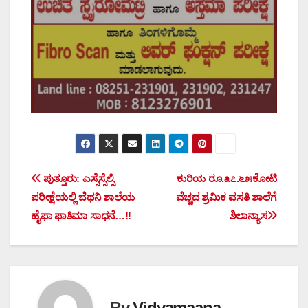
Post
ಪುತ್ತೂರು: ಎಸ್ಸೆಸ್ಸೆಲ್ಸಿ
ಕುರಿಯ ರೂ.೩೭.೬೫ಕೋಟಿ
ಪರೀಕ್ಷೆಯಲ್ಲಿ ಬೆಥನಿ ಶಾಲೆಯ
ವೆಚ್ಚದ ಶ್ರಮಿಕ ವಸತಿ ಶಾಲೆಗೆ
navigation
ಹೈಫಾ ಫಾತಿಮಾ ಸಾಧನೆ…!!
ಶಿಲಾನ್ಯಾಸ
By
Vidyamaana