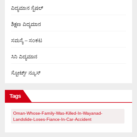
ವಿದ್ಯಮಾನ ಸ್ಪೆಷಲ್
ಶಿಕ್ಷಣ ವಿದ್ಯಮಾನ
ಸಮಸ್ಯೆ – ಸಂಕಟ
ಸಿನಿ ವಿದ್ಯಮಾನ
ಸ್ಪೋರ್ಟ್ಸ್ ನ್ಯೂಸ್
Tags
Oman-Whose-Family-Was-Killed-In-Wayanad-
Landslide-Loses-Fiance-In-Car-Accident