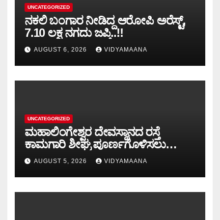
UNCATEGORIZED
ನಕಲಿ ಬಂಗಾರ ನೀಡಿದ್ದ ಆರೋಪಿ ಅರೆಸ್ಟ್,
7.10 ಲಕ್ಷ ನಗದು ಜಪ್ತಿ..!!
AUGUST 6, 2026
VIDYAMAANA
UNCATEGORIZED
ಮಹಾಲಿಂಗೇಶ್ವರ ದೇವಸ್ಥಾನದ ರಸ್ತೆ
ಕಾಮಗಾರಿ ಶೀಘ್ರ ಪೂರ್ಣಗೊಳಿಸಲು
ಭಕ್ತರಿಂದ ಮನವಿ
AUGUST 5, 2026
VIDYAMAANA