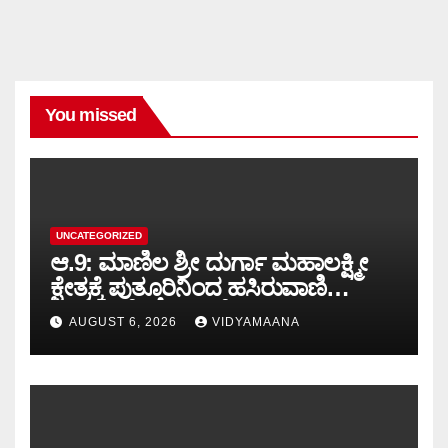
You missed
UNCATEGORIZED
ಆ.9: ಮಾಣಿಲ ಶ್ರೀ ದುರ್ಗಾ ಮಹಾಲಕ್ಷ್ಮೀ
ಕ್ಷೇತ್ರಕ್ಕೆ ಪುತ್ತೂರಿನಿಂದ ಹಸಿರುವಾಣಿ
ಹೊರೆಕಾಣಿಕೆ ಮೆರವಣಿಗೆ..!!
AUGUST 6, 2026
VIDYAMAANA