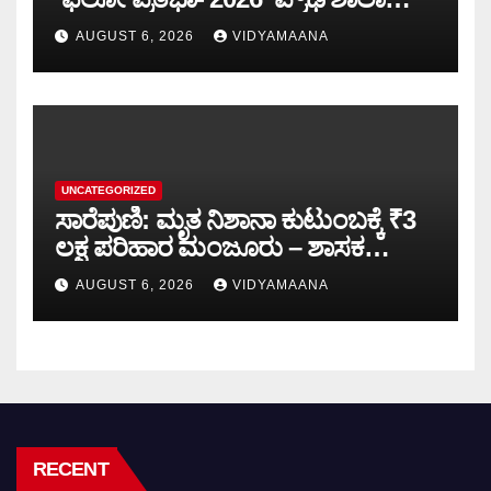
ಮಟ್ಟದ ಸ್ಪರ್ಧೆ-ಪಠ್ಯೇತರ ಚಟುವಟಿಕೆಗಳು
AUGUST 6, 2026
VIDYAMAANA
ವ್ಯಕ್ತಿತ್ವ ರೂಪಿಸುತ್ತವೆ: ವಿಷ್ಣುಪ್ರಸಾದ್
UNCATEGORIZED
ಸಾರೆಪುಣಿ: ಮೃತ ನಿಶಾನಾ ಕುಟುಂಬಕ್ಕೆ ₹3
ಲಕ್ಷ ಪರಿಹಾರ ಮಂಜೂರು – ಶಾಸಕ
ಅಶೋಕ್ ರೈ
AUGUST 6, 2026
VIDYAMAANA
RECENT