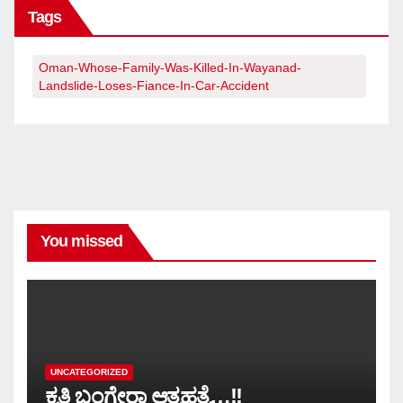
Tags
Oman-Whose-Family-Was-Killed-In-Wayanad-
Landslide-Loses-Fiance-In-Car-Accident
You missed
UNCATEGORIZED
ಕೃತಿ ಬಂಗೇರಾ ಆತ್ಮಹತ್ಯೆ…!!