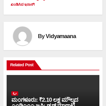
ಖಂಡಿಸಿದ ಇರಾನ್!
By
Vidyamaana
Related Post
ಕ್ರೈಂ
ಮಂಗಳೂರು: ₹2.10 ಲಕ್ಷ ಮೌಲ್ಯದ
ಎಂಡಿಎಂಎ ಜಪ್ತಿ; ಡ್ರಗ್ ಮಾರಾಟ