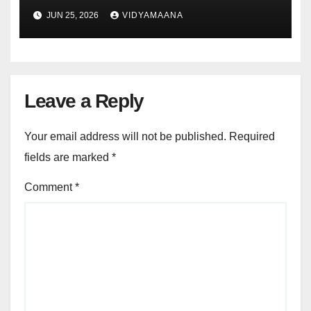
ಬರುತ್ತೆ ಈ ಟೀಂ
JUN 25, 2026
VIDYAMAANA
Leave a Reply
Your email address will not be published.
Required
fields are marked
*
Comment
*