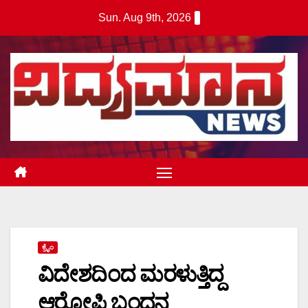
Skip
Sun. Aug 9th, 2026
to
content
ಕ್ರೈಂ
ವಿದೇಶದಿಂದ ಮರಳುತ್ತಿದ್ದ
ಆರೋಪಿ ಬಂಧನ