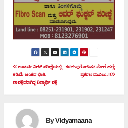
Post
ಉಡುಪಿ: ನೀಟ್ ಪರೀಕ್ಷೆಯಲ್ಲಿ
ಕಬಕ:ಪುರೋಹಿತನ ಮೇಲೆ ಹಲ್ಲೆ;
ಕಡಿಮೆ ಅಂಕದ ಭೀತಿ:
ಪ್ರಕರಣ ದಾಖಲು..!!
navigation
ನಾಪತ್ತೆಯಾಗಿದ್ದ ವಿದ್ಯಾರ್ಥಿ ಪತ್ತೆ
By
Vidyamaana