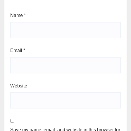
Name
*
Email
*
Website
Save my name, email, and website in this browser for