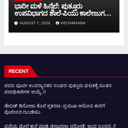
ಭಾರೀ ಮಳೆ ಹಿನ್ನೆಲೆ: ಪುತ್ತೂರು
ಉಪವಿಭಾಗದ ಶಾಲೆ-ಪಿಯು ಕಾಲೇಜುಗಳಿಗೆ
ನಾಳೆ ರಜೆ..!!
AUGUST 7, 2026
VIDYAMAANA
RECENT
ಪದವಿ ಪೂರ್ವ ಉಪನ್ಯಾಸಕರ ಸಂಘದ ಪುತ್ತೂರು ಘಟಕಕ್ಕೆ ನೂತನ
ಪದಾಧಿಕಾರಿಗಳ ಆಯ್ಕೆ..!!
ಡೇವಿಡ್ ಡಿಸೋಜಾ ಕೊಲೆ ಪ್ರಕರಣ: ಪ್ರಮುಖ ಆರೋಪಿ ಕಾಲಿಗೆ
ಪೊಲೀಸರ ಗುಂಡೇಟು
ವೃದ್ಧೆಯ ಮೇಲೆ ಹಲ್ಲೆ ಮಾಡಿ ಚಿನ್ನಾಭರಣ ದರೋಡೆ: ಇಬ್ಬರ ಬಂಧನ..!!