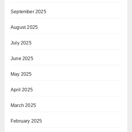
September 2025
August 2025
July 2025
June 2025
May 2025
April 2025
March 2025
February 2025