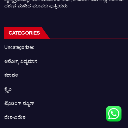
ದರ್ಶನ ಮಾಡಿದ ಮೂವರು ಪುತ್ರಿಯರು
CATEGORIES
Uncategorized
ಆರೋಗ್ಯ ವಿದ್ಯಮಾನ
ಕರಾವಳಿ
ಕ್ರೈಂ
ಟ್ರೆಂಡಿಂಗ್ ನ್ಯೂಸ್
ದೇಶ-ವಿದೇಶ