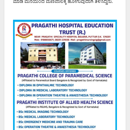
ಮಾಡಿ ಮನೆಯಿಂದ ಮಣಿಪಾಲಕ್ಕೆ ಹೋಗುವುದಾಗಿ ತಿಳಿಸಿದ್ದನು.