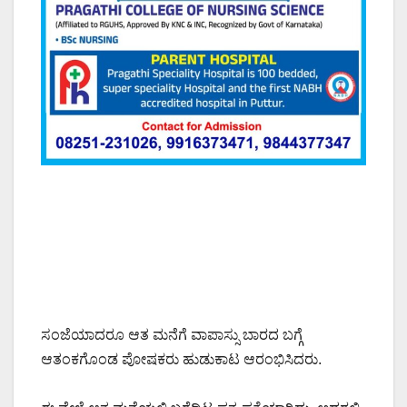
ಸಂಜೆಯಾದರೂ ಆತ ಮನೆಗೆ ವಾಪಾಸ್ಸು ಬಾರದ ಬಗ್ಗೆ
ಆತಂಕಗೊಂಡ ಪೋಷಕರು ಹುಡುಕಾಟ ಆರಂಭಿಸಿದರು.