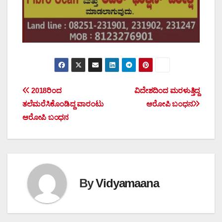
Post
2018ರಿಂದ
ವಿದೇಶದಿಂದ ಮರಳುತ್ತಿದ್ದ
ತಲೆಮರೆಸಿಕೊಂಡಿದ್ದ ವಾರಂಟು
ಆರೋಪಿ ಬಂಧನ
navigation
ಆರೋಪಿ ಬಂಧನ
By
Vidyamaana