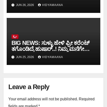
JUN 26, 2026
VIDYAMAANA
ಕ್ರೈಂ
BIG NEWS: ಸುಳ್ಳು ಹೇಳಿ ಫ್ರೀ ಕರೆಂಟ್
ತಗೊಂಡಿದ್ರೆ ಹುಷಾರ್..! ನಿಮ್ಮ ಮನೆಗೇ
ಬರುತ್ತೆ ಈ ಟೀಂ
JUN 25, 2026
VIDYAMAANA
Leave a Reply
Your email address will not be published.
Required
fields are marked
*