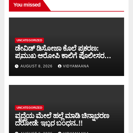
You missed
UNCATEGORIZED
ಡೇವಿಡ್ ಡಿಸೋಜಾ ಕೊಲೆ ಪ್ರಕರಣ:
ಪ್ರಮುಖ ಆರೋಪಿ ಕಾಲಿಗೆ ಪೊಲೀಸರ
ಗುಂಡೇಟು
AUGUST 8, 2026
VIDYAMAANA
UNCATEGORIZED
ವೃದ್ಧೆಯ ಮೇಲೆ ಹಲ್ಲೆ ಮಾಡಿ ಚಿನ್ನಾಭರಣ
ದರೋಡೆ: ಇಬ್ಬರ ಬಂಧನ..!!