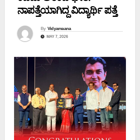
ನಾಪತ್ತೆಯಾಗಿದ್ದ ವಿದ್ಯಾರ್ಥಿ ಪತ್ತೆ
By
Vidyamaana
MAY 7, 2026