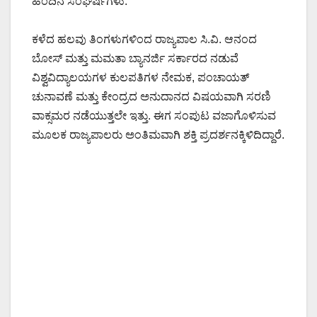
ಹಿಂದಿನ ಸಂಘರ್ಷಗಳು:
ಕಳೆದ ಹಲವು ತಿಂಗಳುಗಳಿಂದ ರಾಜ್ಯಪಾಲ ಸಿ.ವಿ. ಆನಂದ
ಬೋಸ್ ಮತ್ತು ಮಮತಾ ಬ್ಯಾನರ್ಜಿ ಸರ್ಕಾರದ ನಡುವೆ
ವಿಶ್ವವಿದ್ಯಾಲಯಗಳ ಕುಲಪತಿಗಳ ನೇಮಕ, ಪಂಚಾಯತ್
ಚುನಾವಣೆ ಮತ್ತು ಕೇಂದ್ರದ ಅನುದಾನದ ವಿಷಯವಾಗಿ ಸರಣಿ
ವಾಕ್ಸಮರ ನಡೆಯುತ್ತಲೇ ಇತ್ತು. ಈಗ ಸಂಪುಟ ವಜಾಗೊಳಿಸುವ
ಮೂಲಕ ರಾಜ್ಯಪಾಲರು ಅಂತಿಮವಾಗಿ ಶಕ್ತಿ ಪ್ರದರ್ಶನಕ್ಕಿಳಿದಿದ್ದಾರೆ.