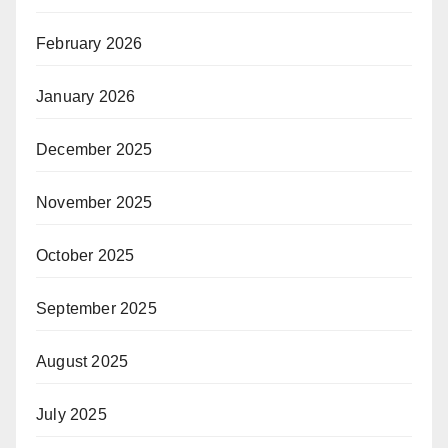
February 2026
January 2026
December 2025
November 2025
October 2025
September 2025
August 2025
July 2025