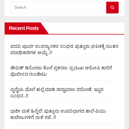
Recent Posts
ಪದವಿ ಪೂರ್ವ ಉಪನ್ಯಾಸಕರ ಸಂಘದ ಪುತ್ತೂರು ಘಟಕಕ್ಕೆ ನೂತನ
ಪದಾಧಿಕಾರಿಗಳ ಆಯ್ಕೆ..!!
ಡೇವಿಡ್ ಡಿಸೋಜಾ ಕೊಲೆ ಪ್ರಕರಣ: ಪ್ರಮುಖ ಆರೋಪಿ ಕಾಲಿಗೆ
ಪೊಲೀಸರ ಗುಂಡೇಟು
ವೃದ್ಧೆಯ ಮೇಲೆ ಹಲ್ಲೆ ಮಾಡಿ ಚಿನ್ನಾಭರಣ ದರೋಡೆ: ಇಬ್ಬರ
ಬಂಧನ..!!
ಭಾರೀ ಮಳೆ ಹಿನ್ನೆಲೆ: ಪುತ್ತೂರು ಉಪವಿಭಾಗದ ಶಾಲೆ-ಪಿಯು
ಕಾಲೇಜುಗಳಿಗೆ ನಾಳೆ ರಜೆ..!!