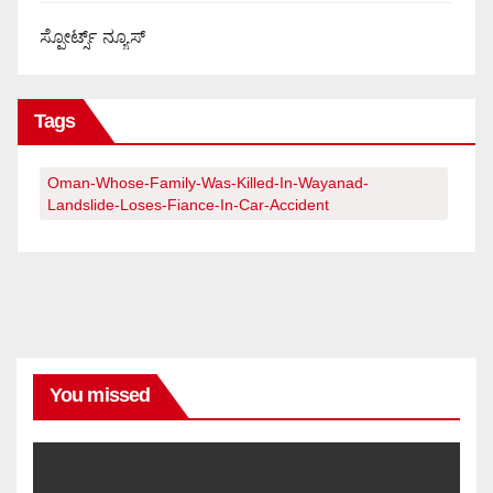
ಸ್ಪೋರ್ಟ್ಸ್ ನ್ಯೂಸ್
Tags
Oman-Whose-Family-Was-Killed-In-Wayanad-
Landslide-Loses-Fiance-In-Car-Accident
You missed