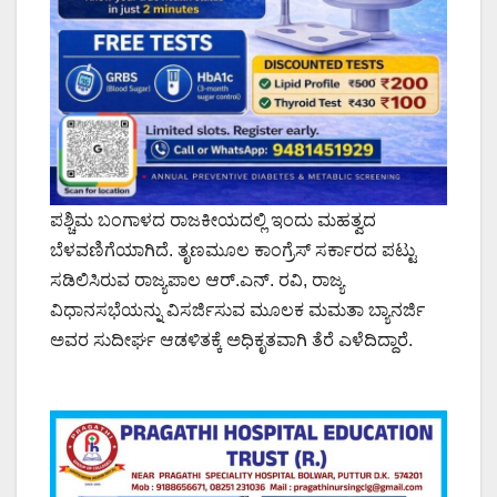
ಪಶ್ಚಿಮ ಬಂಗಾಳದ ರಾಜಕೀಯದಲ್ಲಿ ಇಂದು ಮಹತ್ವದ
ಬೆಳವಣಿಗೆಯಾಗಿದೆ. ತೃಣಮೂಲ ಕಾಂಗ್ರೆಸ್ ಸರ್ಕಾರದ ಪಟ್ಟು
ಸಡಿಲಿಸಿರುವ ರಾಜ್ಯಪಾಲ ಆರ್.ಎನ್. ರವಿ, ರಾಜ್ಯ
ವಿಧಾನಸಭೆಯನ್ನು ವಿಸರ್ಜಿಸುವ ಮೂಲಕ ಮಮತಾ ಬ್ಯಾನರ್ಜಿ
ಅವರ ಸುದೀರ್ಘ ಆಡಳಿತಕ್ಕೆ ಅಧಿಕೃತವಾಗಿ ತೆರೆ ಎಳೆದಿದ್ದಾರೆ.