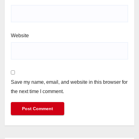
Website
Save my name, email, and website in this browser for
the next time I comment.