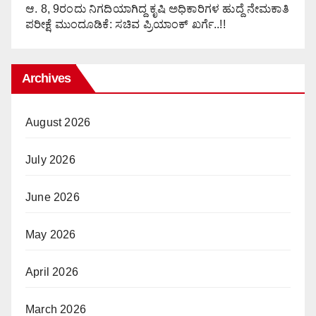
ಆ. 8, 9ರಂದು ನಿಗದಿಯಾಗಿದ್ದ ಕೃಷಿ ಅಧಿಕಾರಿಗಳ ಹುದ್ದೆ ನೇಮಕಾತಿ
ಪರೀಕ್ಷೆ ಮುಂದೂಡಿಕೆ: ಸಚಿವ ಪ್ರಿಯಾಂಕ್ ಖರ್ಗೆ..!!
Archives
August 2026
July 2026
June 2026
May 2026
April 2026
March 2026