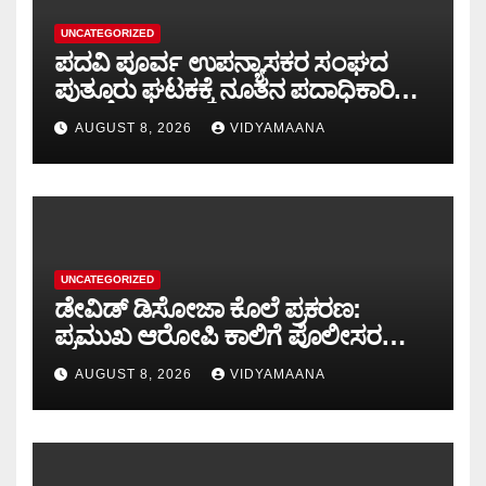
UNCATEGORIZED
ಪದವಿ ಪೂರ್ವ ಉಪನ್ಯಾಸಕರ ಸಂಘದ
ಪುತ್ತೂರು ಘಟಕಕ್ಕೆ ನೂತನ ಪದಾಧಿಕಾರಿಗಳ
ಆಯ್ಕೆ..!!
AUGUST 8, 2026
VIDYAMAANA
UNCATEGORIZED
ಡೇವಿಡ್ ಡಿಸೋಜಾ ಕೊಲೆ ಪ್ರಕರಣ:
ಪ್ರಮುಖ ಆರೋಪಿ ಕಾಲಿಗೆ ಪೊಲೀಸರ
ಗುಂಡೇಟು
AUGUST 8, 2026
VIDYAMAANA